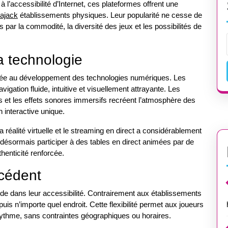
’accessibilité d’Internet, ces plateformes offrent une
lajack
établissements physiques. Leur popularité ne cesse de
ts par la commodité, la diversité des jeux et les possibilités de
a technologie
liée au développement des technologies numériques. Les
igation fluide, intuitive et visuellement attrayante. Les
es et les effets sonores immersifs recréent l’atmosphère des
n interactive unique.
 la réalité virtuelle et le streaming en direct a considérablement
t désormais participer à des tables en direct animées par de
thenticité renforcée.
écédent
ide dans leur accessibilité. Contrairement aux établissements
uis n’importe quel endroit. Cette flexibilité permet aux joueurs
e rythme, sans contraintes géographiques ou horaires.