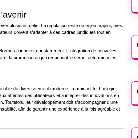
’avenir
ever plusieurs défis. La régulation reste un enjeu majeur, avec
rateurs doivent s’adapter à ces cadres juridiques tout en
teformes à innover constamment. L’intégration de nouvelles
teur et la promotion du jeu responsable seront déterminantes
rquable du divertissement moderne, combinant technologie,
 aux attentes des utilisateurs et à intégrer des innovations en
on. Toutefois, leur développement doit s’accompagner d’une
abilité, afin de garantir une expérience à la fois agréable et