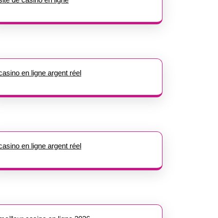
casino en ligne argent réel
casino en ligne argent réel