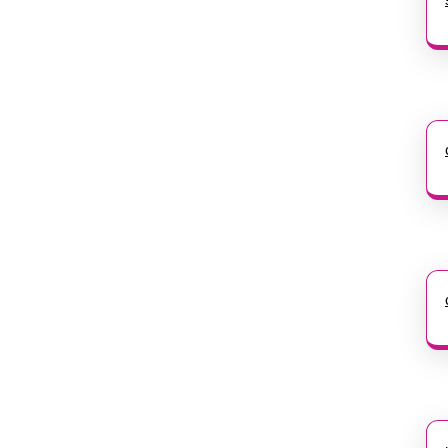
post: