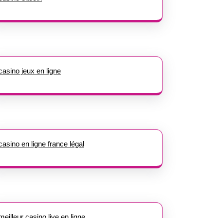
casino jeux en ligne
casino en ligne france légal
meilleur casino live en ligne