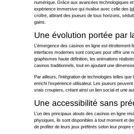
numérique. Grâce aux avancées technologiques et à l
expérience immersive qui rivalise avec celle des
lo
croître, attirant des joueurs de tous horizons, sédui
gains.
Une évolution portée par l
L’émergence des casinos en ligne est étroitement 
interfaces modernes sont conçues pour offrir une nav
graphismes haute définition, les animations réalist
casinos traditionnels, tout en ajoutant une dimensio
Par ailleurs, l’intégration de technologies telles que
enrichi l’expérience utilisateur. Les joueurs peuven
vrais croupiers, créant ainsi un lien social et une au
Une accessibilité sans pr
L’un des principaux atouts des casinos en ligne rés
physiques, ils sont disponibles à tout moment et dep
de profiter de leurs jeux préférés selon leur propr