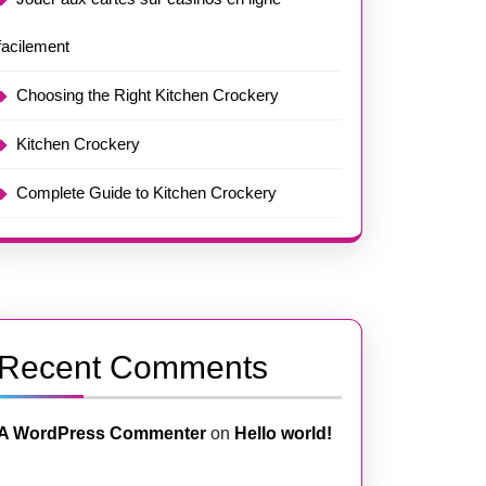
facilement
Choosing the Right Kitchen Crockery
Kitchen Crockery
Complete Guide to Kitchen Crockery
Recent Comments
A WordPress Commenter
on
Hello world!