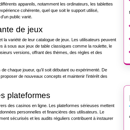
fférents appareils, notamment les ordinateurs, les tablettes
xpérience cohérente, quel que soit le support utilisé,
 d’un public varié.
ante de jeux
t la variété de leur catalogue de jeux. Les utilisateurs peuvent
es à sous aux jeux de table classiques comme la roulette, le
usieurs versions, offrant des thèmes, des règles et des
 de chaque joueur, qu’il soit débutant ou expérimenté. De
proposer de nouveaux concepts et maintenir l’intérêt des
des plateformes
nivers des casinos en ligne. Les plateformes sérieuses mettent
onnées personnelles et financières des utilisateurs. Le
ent sécurisés et les audits réguliers contribuent à instaurer