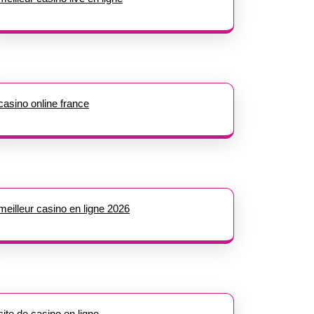
casino online france
meilleur casino en ligne 2026
site de casino en ligne