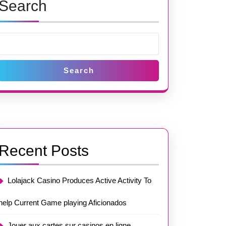
Search
Search
Recent Posts
Lolajack Casino Produces Active Activity To
help Current Game playing Aficionados
Jouer aux cartes sur casinos en ligne