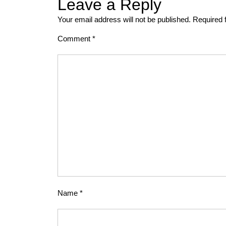
Leave a Reply
Your email address will not be published.
Required 
Comment
*
Name
*